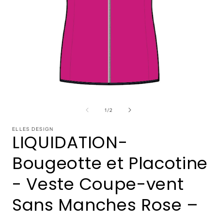
Ouvrir
O
le
l
média
de
1
/
2
1
dans
ELLES DESIGN
une
LIQUIDATION-
fenêtre
f
modale
Bougeotte et Placotine
- Veste Coupe-vent
Sans Manches Rose –