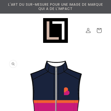
et
L'ART DU SUR-MESURE POUR UNE IMAGE DE MARQUE
passer
QUI A DE L'IMPACT
au
contenu
Connexion
Panier
Passer aux
informations
produits