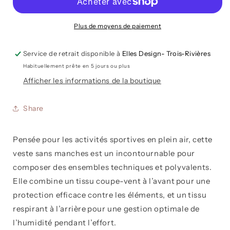
et
et
Placotine
Placotine
-
-
Plus de moyens de paiement
Veste
Veste
Coupe-
Coupe-
Service de retrait disponible à
Elles Design- Trois-Rivières
vent
vent
Habituellement prête en 5 jours ou plus
Sans
Sans
Afficher les informations de la boutique
Manches
Manches
Rose
Rose
–
–
Share
Légèreté,
Légèreté,
Protection
Protection
et
et
Pensée pour les activités sportives en plein air, cette
Fonctionnalité
Fonctionnalité
veste sans manches est un incontournable pour
composer des ensembles techniques et polyvalents.
Elle combine un
tissu coupe-vent à l’avant
pour une
protection efficace contre les éléments, et un
tissu
respirant à l’arrière
pour une gestion optimale de
l’humidité pendant l’effort.